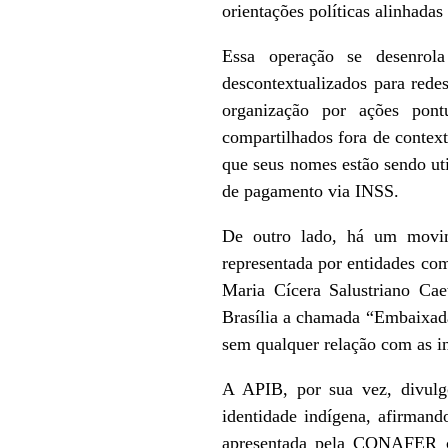
orientações políticas alinhada
Essa operação se desenrol
descontextualizados para rede
organização por ações pont
compartilhados fora de contex
que seus nomes estão sendo uti
de pagamento via INSS.
De outro lado, há um movimen
representada por entidades co
Maria Cícera Salustriano Ca
Brasília a chamada “Embaixad
sem qualquer relação com as in
A APIB, por sua vez, divulgo
identidade indígena, afirman
apresentada pela CONAFER com