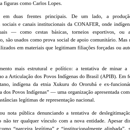
s a figuras como Carlos Lopes.
a em duas frentes principais. De um lado, a produç
s sociais e canais institucionais da CONAFER, onde indíge
uais — como cestas básicas, torneios esportivos, ou ap
to, são usados como prova social de apoio comunitário. Mas
lizados em materiais que legitimam filiações forçadas ou au
to mais estrutural e político: a tentativa de minar a a
mo a Articulação dos Povos Indígenas do Brasil (APIB). Em f
etano, indígena da etnia Xukuru do Ororubá e ex-funci
a dos Povos Indígenas” — uma organização apresentada como
stâncias legítimas de representação nacional.
u nota pública denunciando a tentativa de deslegitimaçã
do não ter qualquer vínculo com a nova entidade. Apesar di
o “parceira legítima” e “institucionalmente alinhada”, s