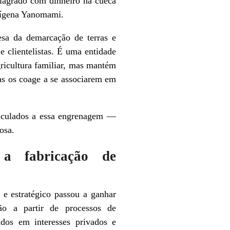
lagrado com dinheiro na cueca
ndígena Yanomami.
sa da demarcação de terras e
e clientelistas. É uma entidade
gricultura familiar, mas mantém
as os coage a se associarem em
inculados a essa engrenagem —
osa.
: a fabricação de
e estratégico passou a ganhar
ão a partir de processos de
ados em interesses privados e