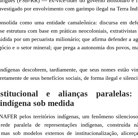
odrigues (PSB-RR) — ex-vice-líder do governo Bolsonaro e f
 investigado por envolvimento com garimpo ilegal na Terra I
solida como uma entidade camaleônica: discursa em defe
e estrutura com base em práticas neocoloniais, extrativistas 
sidida por um pecuarista milionário; que afirma defender a a
gócio e o setor mineral; que prega a autonomia dos povos, m
 indígenas descobrem, tardiamente, que seus nomes estão v
etamente de seus benefícios sociais, de forma ilegal e silenci
stitucional e alianças paralelas
 indígena sob medida
AFER pelos territórios indígenas, um fenômeno silencioso 
ede paralela de representações indígenas, construída n
mas sob modelos externos de institucionalização, alicerç