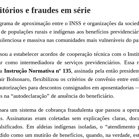
itórios e fraudes em série
grama de aproximação entre o INSS e organizações da socie
 de populações rurais e indígenas aos benefícios previdenciár
silenciosa e massiva nas comunidades mais vulneráveis do paí
 a estabelecer acordos de cooperação técnica com o Instit
ar como intermediadora de serviços previdenciários. Essa r
 a
Instrução Normativa nº 135
, assinada pela então preside
ir Bolsonaro, flexibilizou os critérios de convênio entre ent
autorizações para descontos consignados em aposentadorias 
 “autodeclaração” de anuência do beneficiário.
 para um sistema de cobrança fraudulenta que passou a oper
as. Assinaturas eram coletadas sem explicações claras, d
lsificados. Em aldeias indígenas isoladas, o “atendimento
do como um mutirão de benefícios, quando, na verdade, es