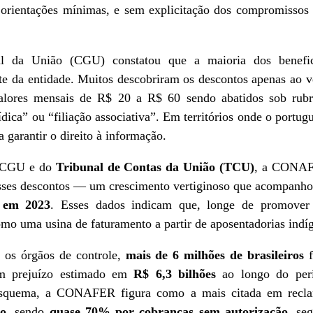
 orientações mínimas, e sem explicitação dos compromissos
al da União (CGU) constatou que a maioria dos benefici
te da entidade. Muitos descobriram os descontos apenas ao ve
alores mensais de R$ 20 a R$ 60 sendo abatidos sob rubri
ídica” ou “filiação associativa”. Em territórios onde o portug
 garantir o direito à informação.
a CGU e do
Tribunal de Contas da União (TCU)
, a CONAF
ses descontos — um crescimento vertiginoso que acompanhou
 em 2023
. Esses dados indicam que, longe de promover a
mo uma usina de faturamento a partir de aposentadorias indíg
o os órgãos de controle,
mais de 6 milhões de brasileiros
f
m prejuízo estimado em
R$ 6,3 bilhões
ao longo do perí
 esquema, a CONAFER figura como a mais citada em recl
no
, sendo
quase 70% por cobranças sem autorização
, se