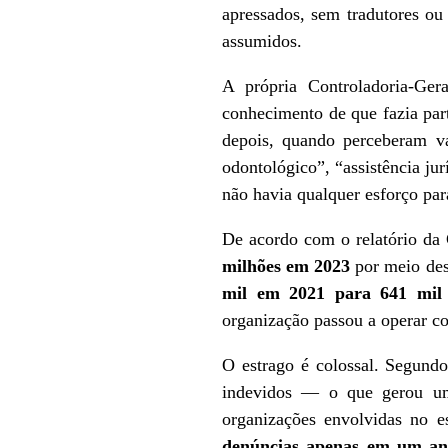
apressados, sem tradutores ou
assumidos.
A própria Controladoria-Ger
conhecimento de que fazia par
depois, quando perceberam v
odontológico”, “assistência jur
não havia qualquer esforço para
De acordo com o relatório d
milhões em 2023
por meio des
mil em 2021 para 641 mil
organização passou a operar co
O estrago é colossal. Segund
indevidos — o que gerou u
organizações envolvidas no
denúncias apenas em um a