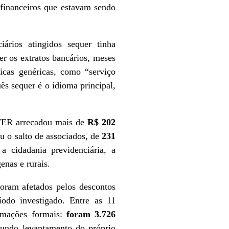
 financeiros que estavam sendo
ários atingidos sequer tinha
r os extratos bancários, meses
cas genéricas, como “serviço
uês sequer é o idioma principal,
ER arrecadou mais de
R$ 202
 o salto de associados, de
231
 cidadania previdenciária, a
enas e rurais.
oram afetados pelos descontos
odo investigado. Entre as 11
amações formais:
foram 3.726
gundo levantamento do próprio