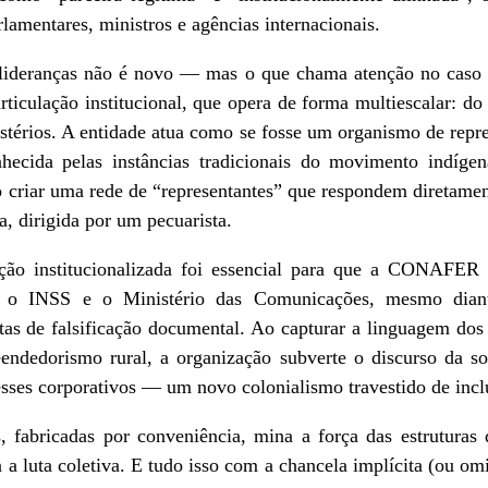
lamentares, ministros e agências internacionais.
 lideranças não é novo — mas o que chama atenção no caso
ticulação institucional, que opera de forma multiescalar: d
stérios. A entidade atua como se fosse um organismo de repre
nhecida pelas instâncias tradicionais do movimento indíge
 criar uma rede de “representantes” que respondem diretament
a, dirigida por um pecuarista.
ação institucionalizada foi essencial para que a CONAFER 
o INSS e o Ministério das Comunicações, mesmo diant
eitas de falsificação documental. Ao capturar a linguagem dos 
edorismo rural, a organização subverte o discurso da sob
esses corporativos — um novo colonialismo travestido de incl
s, fabricadas por conveniência, mina a força das estruturas
 a luta coletiva. E tudo isso com a chancela implícita (ou om