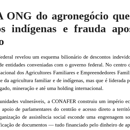
ONG do agronegócio que 
ios indígenas e frauda ap
o
Federal revelou um esquema bilionário de descontos indevid
e entidades conveniadas com o governo federal. No centro 
onal dos Agricultores Familiares e Empreendedores Famil
e da agricultura familiar e de indígenas, mas que é liderada
ado, mineração e até uma holding internacional.
unidades vulneráveis, a CONAFER construiu um império eco
 apoio de parlamentares do centrão e acesso direto a territ
anização de assistência social esconde uma engrenagem sofi
ificação de documentos — tudo financiado pelo dinheiro de ap