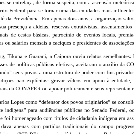
opes se entrelaça, de forma suspeita, com a ascensão meteó
to Federal para se tornar uma das entidades mais influentes 
té da Previdência. Em apenas dois anos, a organização salt
sua presença a aldeias, reservas extrativistas, assentamen
is de cestas básicas, patrocínio de eventos locais, premia
s ou salários mensais a caciques e presidentes de associações
ng, Tikuna e Guarani, a Caipora ouviu relatos semelhantes: l
ssez de políticas públicas efetivas, aceitaram o auxílio d
iando” seus povos a uma estrutura de poder com fins privado
ções não explícitas: gravar vídeos em apoio à entidade, 
ociais da CONAFER ou apoiar politicamente seus representante
rlos Lopes como “defensor dos povos originários” se consoli
e indígena” para audiências públicas no Senado Federal,
e foi homenageado com títulos de cidadania indígena em assem
 dava apenas com partidos tradicionais do campo progressi