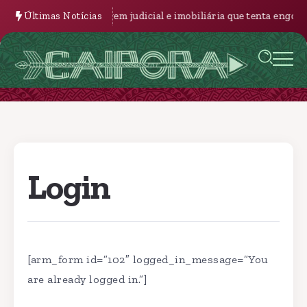
Últimas Notícias
A Engrenagem judicial e imobiliária que tenta engolir a
Login
[arm_form id=”102″ logged_in_message=”You
are already logged in.”]