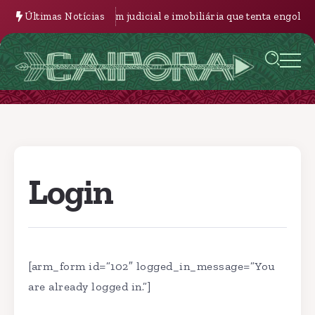
Últimas Notícias
A Engrenagem judicial e imobiliária que tenta engolir a A
Login
[arm_form id=”102″ logged_in_message=”You
are already logged in.”]