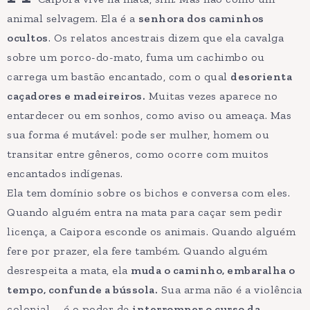
animal selvagem. Ela é a
senhora dos caminhos
ocultos
. Os relatos ancestrais dizem que ela cavalga
sobre um porco-do-mato, fuma um cachimbo ou
carrega um bastão encantado, com o qual
desorienta
caçadores e madeireiros.
Muitas vezes aparece no
entardecer ou em sonhos, como aviso ou ameaça. Mas
sua forma é mutável: pode ser mulher, homem ou
transitar entre gêneros, como ocorre com muitos
encantados indígenas.
Ela tem domínio sobre os bichos e conversa com eles.
Quando alguém entra na mata para caçar sem pedir
licença, a Caipora esconde os animais. Quando alguém
fere por prazer, ela fere também. Quando alguém
desrespeita a mata, ela
muda o caminho, embaralha o
tempo, confunde a bússola.
Sua arma não é a violência
colonial – é o poder de
interromper o curso da