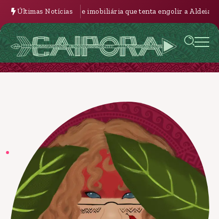
nagem judicial e imobiliária que tenta engolir a Aldeia Velha
Últimas Notícias
A 