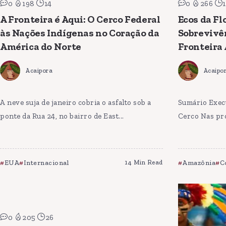
0
198
14
0
266
1
A Fronteira é Aqui: O Cerco Federal
Ecos da Fl
às Nações Indígenas no Coração da
Sobrevivê
América do Norte
Fronteira
Acaipora
Acaipo
A neve suja de janeiro cobria o asfalto sob a
Sumário Execu
ponte da Rua 24, no bairro de East...
Cerco Nas pro
EUA
Internacional
14 Min Read
Amazônia
C
0
205
26