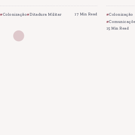
Colonização
Ditadura Militar
17 Min Read
Colonização
Comunicaçõe
15 Min Read
Load More