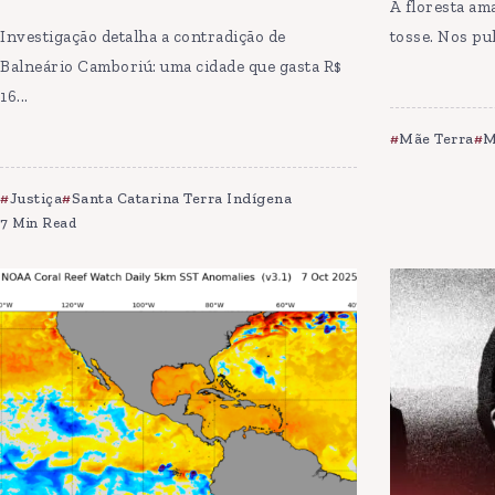
A floresta am
Investigação detalha a contradição de
tosse. Nos pu
Balneário Camboriú: uma cidade que gasta R$
16...
Mãe Terra
M
Justiça
Santa Catarina Terra Indígena
7 Min Read