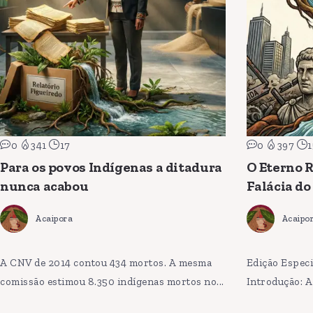
0
341
17
0
397
1
Para os povos Indígenas a ditadura
O Eterno R
nunca acabou
Falácia do
Acaipora
Acaipo
A CNV de 2014 contou 434 mortos. A mesma
Edição Especi
comissão estimou 8.350 indígenas mortos no...
Introdução: A 