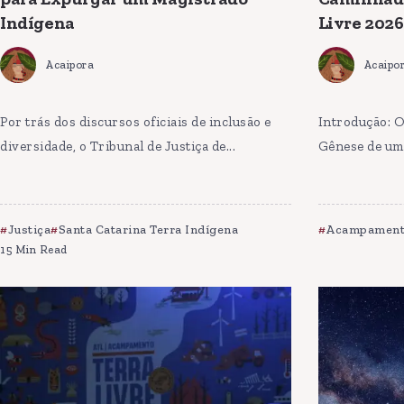
Indígena
Livre 2026
Acaipora
Acaipo
Por trás dos discursos oficiais de inclusão e
Introdução: O
diversidade, o Tribunal de Justiça de...
Gênese de uma
Justiça
Santa Catarina Terra Indígena
Acampamento
15 Min Read