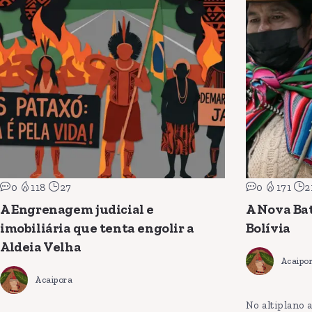
0
118
27
0
171
2
A Engrenagem judicial e
A Nova Bat
imobiliária que tenta engolir a
Bolívia
Aldeia Velha
Acaipo
Acaipora
No altiplano 