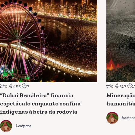
0
455
7
0
317
1
“Dubai Brasileira” financia
Mineração
espetáculo enquanto confina
humanitá
indígenas à beira da rodovia
Acaipo
Acaipora