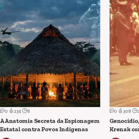
0
234
8
0
308
A Anatomia Secreta da Espionagem
Genocídio,
Estatal contra Povos Indígenas
Krenak co