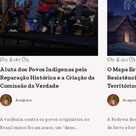
0
187
5
0
201
1
A luta dos Povos Indígenas pela
O Mapa Est
Reparação Histórica e a Criação da
Resistênci
Comissão da Verdade
Território
Acaipora
Acaipo
A violência contra os povos originários no
A Rodovia do
Brasil nunca foi um acaso, um “dano...
de ferro e bor