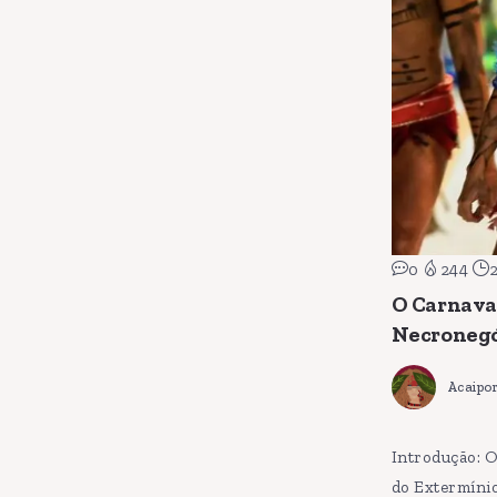
0
244
O Carnaval
Necronegó
Acaipo
Introdução: O
do Extermínio