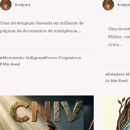
Acaipora
Acaipo
Uma investigação baseada em milhares de
Uma invest
páginas de documentos de inteligência,...
Militar, c
criou...
Movimento Indígena
Povos Originários
8 Min Read
Ditadura Mi
22 Min Read