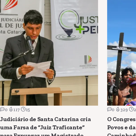
0
117
15
0
329
Judiciário de Santa Catarina cria
O Congres
uma Farsa de “Juiz Traficante”
Povos e da
para Expurgar um Magistrado
Caminhad