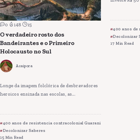
investe R$ 50 
0
148
15
400 anos de 
O verdadeiro rosto dos
Decolonizar 
Bandeirantes e o Primeiro
17 Min Read
Holocausto no Sul
Acaipora
Longe da imagem folclórica de desbravadores
heroicos ensinada nas escolas, as...
400 anos de resistencia contracolonial Guarani
Decolonizar Saberes
15 Min Read