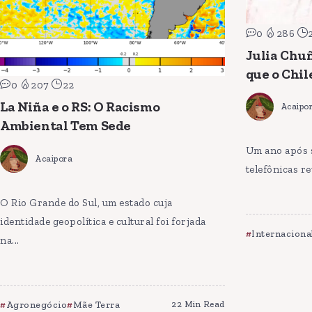
0
286
Julia Chu
que o Chil
0
207
22
La Niña e o RS: O Racismo
Acaipo
Ambiental Tem Sede
Um ano após 
Acaipora
telefônicas re
O Rio Grande do Sul, um estado cuja
identidade geopolítica e cultural foi forjada
Internaciona
na...
Agronegócio
Mãe Terra
22 Min Read