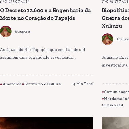
0
307
14
0
177
1
O Decreto 12.600 e a Engenharia da
Biopolític
Morte no Coração do Tapajós
Guerra dos
Xukuru
Acaipora
Acaipo
As águas do Rio Tapajós, que em dias de sol
assumem uma tonalidade esverdeada...
Sumário Exec
investigativa
Amazônia
Território e Cultura
14 Min Read
Comunicaçõe
Nordeste In
18 Min Read