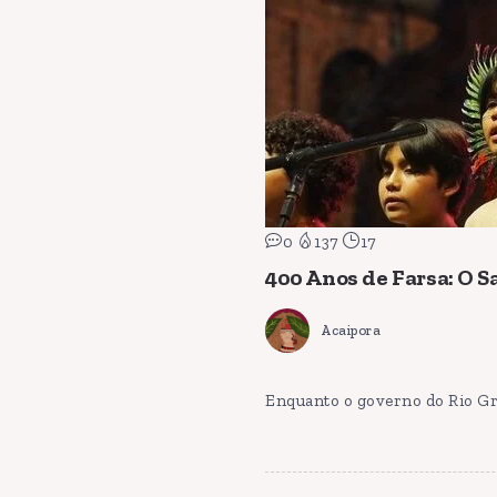
0
137
17
400 Anos de Farsa: O 
Acaipora
Enquanto o governo do Rio Gra