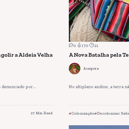
0
170
21
golir a Aldeia Velha
A Nova Batalha pela Te
Acaipora
 denunciado por...
No altiplano andino, a terra n
27 Min Read
Colonização
Decolonizar Sab