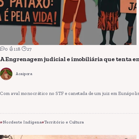
0
118
27
A Engrenagem judicial e imobiliária que tenta en
Acaipora
Com aval monocrático no STF e canetada de um juiz em Eunápolis
Nordeste Indígena
Território e Cultura