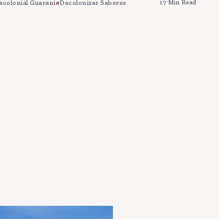
acolonial Guarani
Decolonizar Saberes
17 Min Read