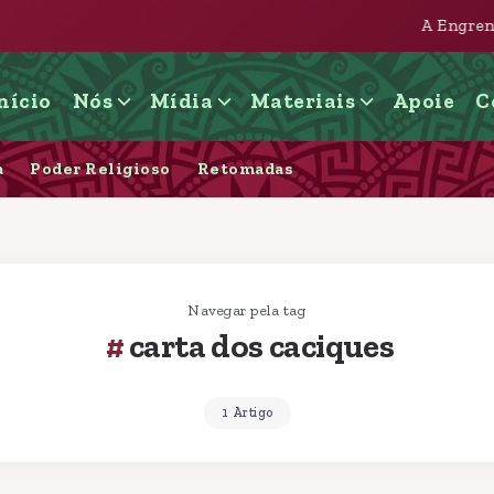
A Engrenagem judicial e imobil
nício
Nós
Mídia
Materiais
Apoie
C
a
Poder Religioso
Retomadas
Navegar pela tag
carta dos caciques
1 Artigo