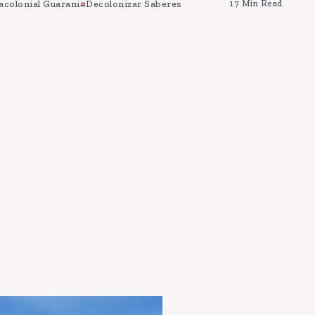
acolonial Guarani
Decolonizar Saberes
17 Min Read