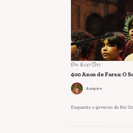
0
137
17
400 Anos de Farsa: O 
Acaipora
Enquanto o governo do Rio Gra