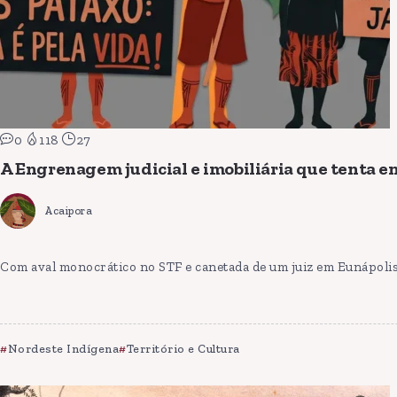
0
118
27
A Engrenagem judicial e imobiliária que tenta en
Acaipora
Com aval monocrático no STF e canetada de um juiz em Eunápolis
Nordeste Indígena
Território e Cultura