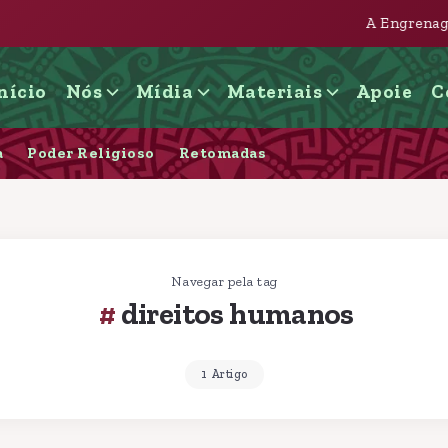
A Engrenagem judicial e imobi
nício
Nós
Mídia
Materiais
Apoie
C
a
Poder Religioso
Retomadas
Navegar pela tag
direitos humanos
1 Artigo