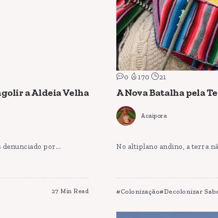
0
170
21
golir a Aldeia Velha
A Nova Batalha pela Te
Acaipora
 denunciado por...
No altiplano andino, a terra n
27 Min Read
Colonização
Decolonizar Sab