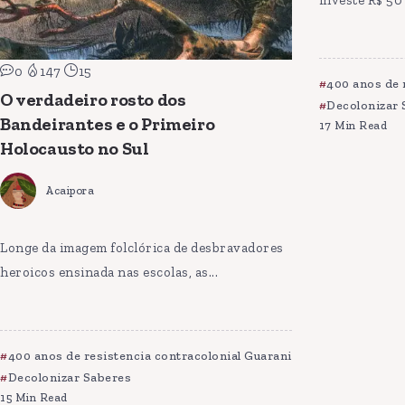
investe R$ 50 
0
147
15
400 anos de 
O verdadeiro rosto dos
Decolonizar 
Bandeirantes e o Primeiro
17 Min Read
Holocausto no Sul
Acaipora
Longe da imagem folclórica de desbravadores
heroicos ensinada nas escolas, as...
400 anos de resistencia contracolonial Guarani
Decolonizar Saberes
15 Min Read