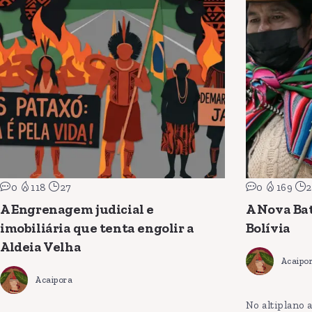
0
118
27
0
169
2
A Engrenagem judicial e
A Nova Bat
imobiliária que tenta engolir a
Bolívia
Aldeia Velha
Acaipo
Acaipora
No altiplano 