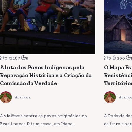
0
187
5
0
200
A luta dos Povos Indígenas pela
O Mapa Est
Reparação Histórica e a Criação da
Resistênci
Comissão da Verdade
Território
Acaipora
Acaipo
A violência contra os povos originários no
A Rodovia do
Brasil nunca foi um acaso, um “dano...
de ferro e bor