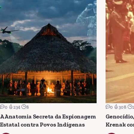
0
234
8
0
308
A Anatomia Secreta da Espionagem
Genocídio,
Estatal contra Povos Indígenas
Krenak co