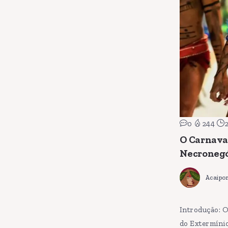
0
244
O Carnaval
Necronegó
Acaipo
Introdução: O
do Extermínio