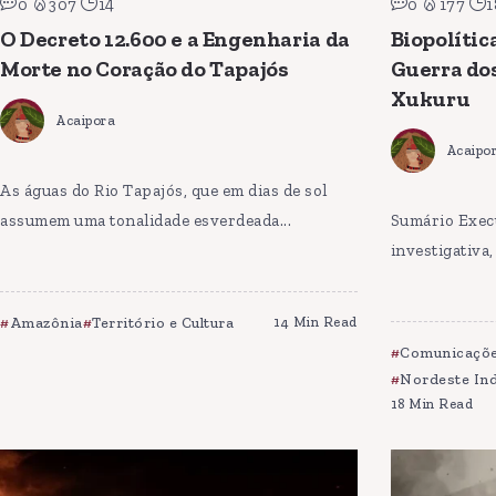
0
307
14
0
177
1
O Decreto 12.600 e a Engenharia da
Biopolític
Morte no Coração do Tapajós
Guerra dos
Xukuru
Acaipora
Acaipo
As águas do Rio Tapajós, que em dias de sol
assumem uma tonalidade esverdeada...
Sumário Exec
investigativa
Amazônia
Território e Cultura
14 Min Read
Comunicaçõe
Nordeste In
18 Min Read