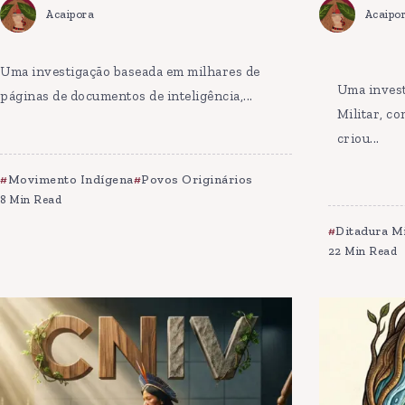
Acaipora
Acaipo
Uma investigação baseada em milhares de
Uma invest
páginas de documentos de inteligência,...
Militar, c
criou...
Movimento Indígena
Povos Originários
8 Min Read
Ditadura Mi
22 Min Read