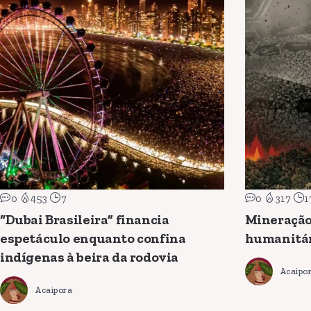
0
453
7
0
317
1
“Dubai Brasileira” financia
Mineração
espetáculo enquanto confina
humanitá
indígenas à beira da rodovia
Acaipo
Acaipora