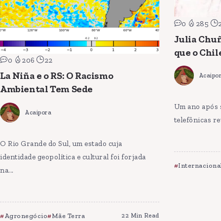
0
285
Julia Chu
que o Chil
0
206
22
La Niña e o RS: O Racismo
Acaipo
Ambiental Tem Sede
Um ano após 
Acaipora
telefônicas re
O Rio Grande do Sul, um estado cuja
identidade geopolítica e cultural foi forjada
Internaciona
na...
Agronegócio
Mãe Terra
22 Min Read