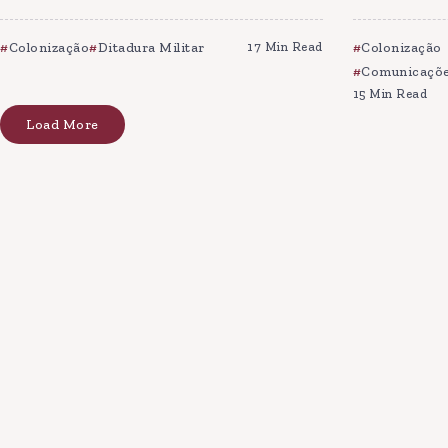
Colonização
Ditadura Militar
17 Min Read
Colonização
Comunicaçõe
15 Min Read
Load More