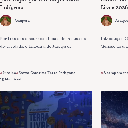
Indígena
Livre 2026
Acaipora
Acaipo
Por trás dos discursos oficiais de inclusão e
Introdução: O
diversidade, o Tribunal de Justiça de...
Gênese de uma
Justiça
Santa Catarina Terra Indígena
Acampamento
15 Min Read