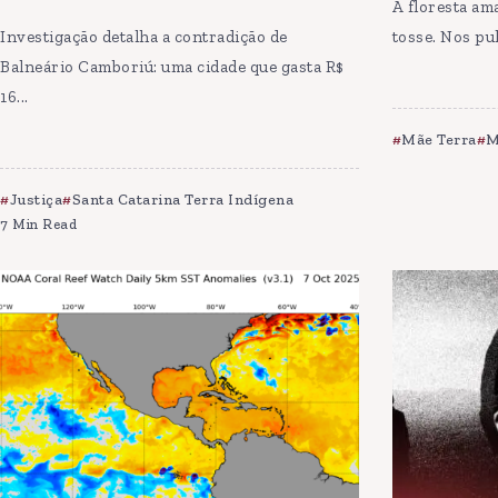
A floresta am
Investigação detalha a contradição de
tosse. Nos pu
Balneário Camboriú: uma cidade que gasta R$
16...
Mãe Terra
M
Justiça
Santa Catarina Terra Indígena
7 Min Read