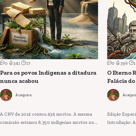
0
341
17
0
396
1
Para os povos Indígenas a ditadura
O Eterno R
nunca acabou
Falácia do
Acaipora
Acaipo
A CNV de 2014 contou 434 mortos. A mesma
Edição Especi
comissão estimou 8.350 indígenas mortos no...
Introdução: A 