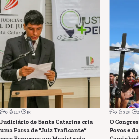
0
117
15
0
329
Judiciário de Santa Catarina cria
O Congres
uma Farsa de “Juiz Traficante”
Povos e da
para Expurgar um Magistrado
Caminhad