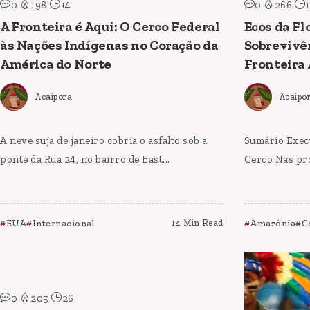
0
198
14
0
266
1
A Fronteira é Aqui: O Cerco Federal
Ecos da Fl
às Nações Indígenas no Coração da
Sobrevivê
América do Norte
Fronteira
Acaipora
Acaipo
A neve suja de janeiro cobria o asfalto sob a
Sumário Execu
ponte da Rua 24, no bairro de East...
Cerco Nas pro
EUA
Internacional
14 Min Read
Amazônia
C
0
205
26