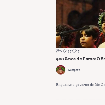
0
137
17
400 Anos de Farsa: O 
Acaipora
Enquanto o governo do Rio Gra