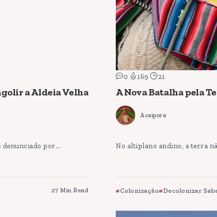
0
169
21
golir a Aldeia Velha
A Nova Batalha pela Te
Acaipora
 denunciado por...
No altiplano andino, a terra n
27 Min Read
Colonização
Decolonizar Sab