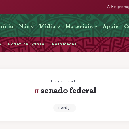
A Engrenagem judicial e imobiliá
nício
Nós
Mídia
Materiais
Apoie
C
a
Poder Religioso
Retomadas
Navegar pela tag
senado federal
1 Artigo