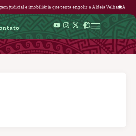
ria que tenta engolir a Aldeia Velha
A Nova Batalha pela Terra n
ontato