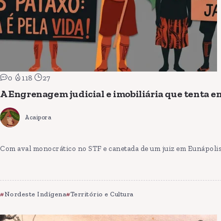
0
118
27
A Engrenagem judicial e imobiliária que tenta en
Acaipora
Com aval monocrático no STF e canetada de um juiz em Eunápolis
Nordeste Indígena
Território e Cultura