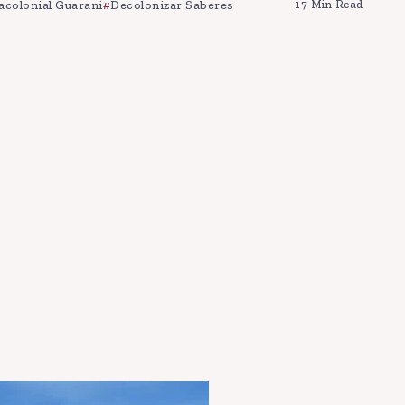
acolonial Guarani
Decolonizar Saberes
17 Min Read