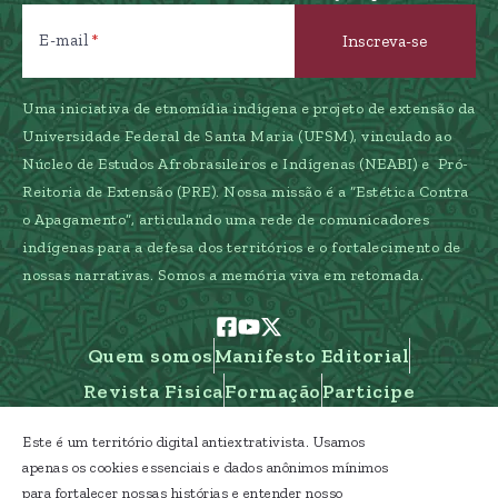
E-mail
Uma iniciativa de etnomídia indígena e projeto de extensão da
Universidade Federal de Santa Maria (UFSM), vinculado ao
Núcleo de Estudos Afrobrasileiros e Indígenas (NEABI) e Pró-
Reitoria de Extensão (PRE). Nossa missão é a “Estética Contra
o Apagamento”, articulando uma rede de comunicadores
indígenas para a defesa dos territórios e o fortalecimento de
nossas narrativas. Somos a memória viva em retomada.
Quem somos
Manifesto Editorial
Revista Fisica
Formação
Participe
Este é um território digital antiextrativista. Usamos
apenas os cookies essenciais e dados anônimos mínimos
para fortalecer nossas histórias e entender nosso