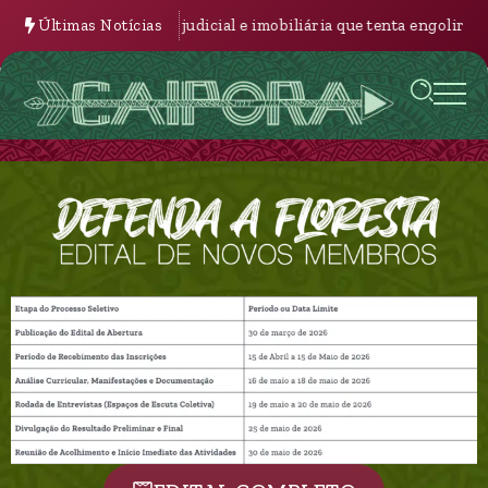
Últimas Notícias
A Engrenagem judicial e imobiliária que tenta engolir a Ald