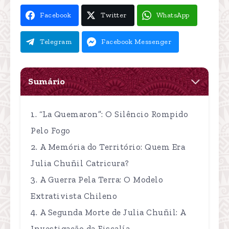
Facebook
Twitter
WhatsApp
Telegram
Facebook Messenger
Sumário
“La Quemaron”: O Silêncio Rompido
Pelo Fogo
A Memória do Território: Quem Era
Julia Chuñil Catricura?
A Guerra Pela Terra: O Modelo
Extrativista Chileno
A Segunda Morte de Julia Chuñil: A
Investigação da Fiscalía