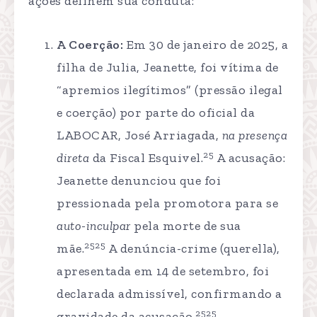
ações definem sua conduta:
A Coerção:
Em 30 de janeiro de 2025, a
filha de Julia, Jeanette, foi vítima de
“apremios ilegítimos” (pressão ilegal
e coerção) por parte do oficial da
LABOCAR, José Arriagada,
na presença
25
direta
da Fiscal Esquivel.
A acusação:
Jeanette denunciou que foi
pressionada pela promotora para se
auto-inculpar
pela morte de sua
2525
mãe.
A denúncia-crime (querella),
apresentada em 14 de setembro, foi
declarada admissível, confirmando a
2525
gravidade da acusação.