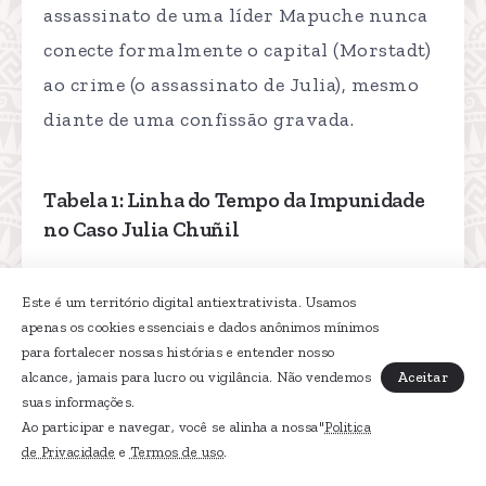
assassinato de uma líder Mapuche nunca
conecte formalmente o capital (Morstadt)
ao crime (o assassinato de Julia), mesmo
diante de uma confissão gravada.
Tabela 1: Linha do Tempo da Impunidade
no Caso Julia Chuñil
A tabela a seguir demonstra o padrão
Este é um território digital antiextrativista. Usamos
sistemático de ameaças, inação e desvio da
apenas os cookies essenciais e dados anônimos mínimos
investigação, evidenciando uma
para fortalecer nossas histórias e entender nosso
Aceitar
alcance, jamais para lucro ou vigilância. Não vendemos
correlação direta: quanto mais a evidência
suas informações.
aponta para o empresário, mais a
Ao participar e navegar, você se alinha a nossa"
Politica
promotoria ataca a família.
de Privacidade
e
Termos de uso
.