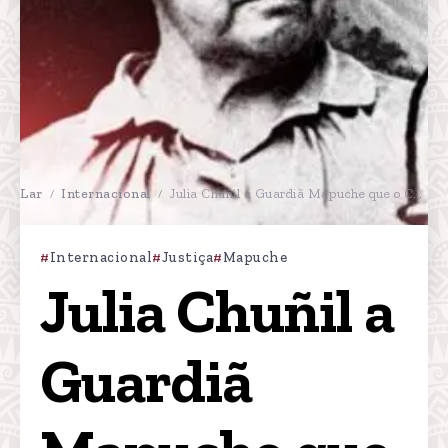
Lar
Internacional
Julia Chuñil a Guardiã Mapuche que o Chile Deixou Morrer
/
/
Internacional
Justiça
Mapuche
Julia Chuñil a 
Guardiã 