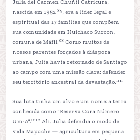
Julia del Carmen Chuñil Catricura,
89
nascida em 1952
, era a líder legal e
espiritual das 17 famílias que compõem
sua comunidade em Huichaco Surcon,
88
comuna de Máfil.
Como muitos de
nossos parentes forçados à diáspora
urbana, Julia havia retornado de Santiago
ao campo com uma missão clara: defender
1111
seu território ancestral da devastação.
Sua luta tinha um alvo e um nome: a terra
conhecida como “Reserva Cora Número
1010
Um-A”.
Ali, Julia defendia o modo de
vida Mapuche — agricultura em pequena