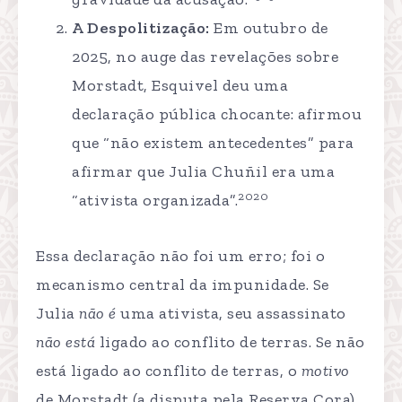
A Despolitização:
Em outubro de
2025, no auge das revelações sobre
Morstadt, Esquivel deu uma
declaração pública chocante: afirmou
que “não existem antecedentes” para
afirmar que Julia Chuñil era uma
2020
“ativista organizada”.
Essa declaração não foi um erro; foi o
mecanismo central da impunidade. Se
Julia
não é
uma ativista, seu assassinato
não está
ligado ao conflito de terras. Se não
está ligado ao conflito de terras, o
motivo
de Morstadt (a disputa pela Reserva Cora)