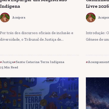
Indígena
Livre 2026
Acaipora
Acaipo
Por trás dos discursos oficiais de inclusão e
Introdução: O
diversidade, o Tribunal de Justiça de...
Gênese de uma
Justiça
Santa Catarina Terra Indígena
Acampamento
15 Min Read