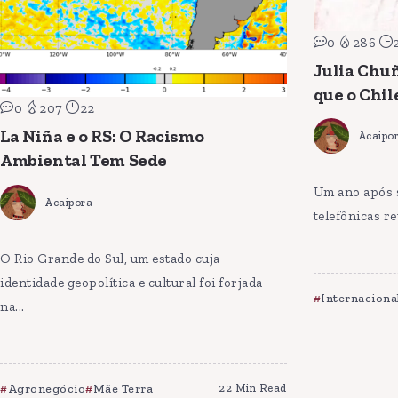
0
286
Julia Chu
que o Chil
0
207
22
La Niña e o RS: O Racismo
Acaipo
Ambiental Tem Sede
Um ano após 
Acaipora
telefônicas re
O Rio Grande do Sul, um estado cuja
identidade geopolítica e cultural foi forjada
Internaciona
na...
Agronegócio
Mãe Terra
22 Min Read