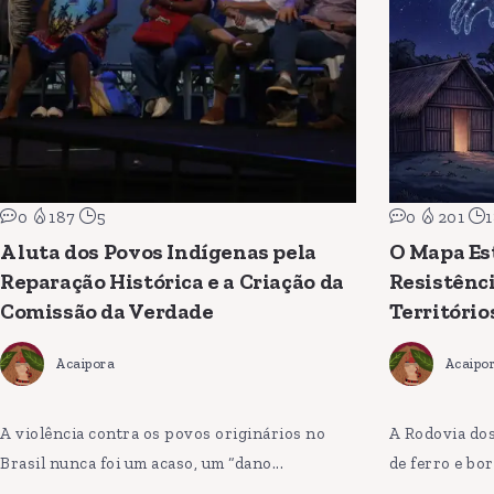
0
187
5
0
201
1
A luta dos Povos Indígenas pela
O Mapa Est
Reparação Histórica e a Criação da
Resistênci
Comissão da Verdade
Território
Acaipora
Acaipo
A violência contra os povos originários no
A Rodovia do
Brasil nunca foi um acaso, um “dano...
de ferro e bor