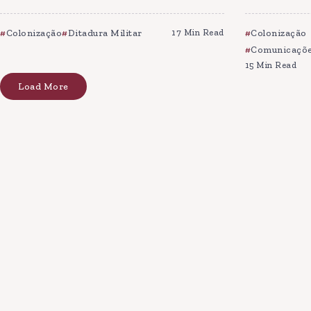
Colonização
Ditadura Militar
17 Min Read
Colonização
Comunicaçõe
15 Min Read
Load More