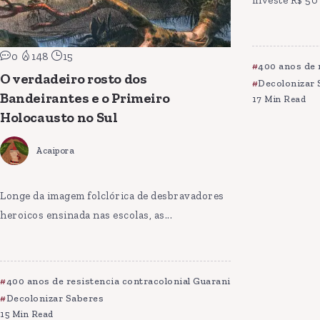
investe R$ 50 
0
148
15
400 anos de 
O verdadeiro rosto dos
Decolonizar 
Bandeirantes e o Primeiro
17 Min Read
Holocausto no Sul
Acaipora
Longe da imagem folclórica de desbravadores
heroicos ensinada nas escolas, as...
400 anos de resistencia contracolonial Guarani
Decolonizar Saberes
15 Min Read