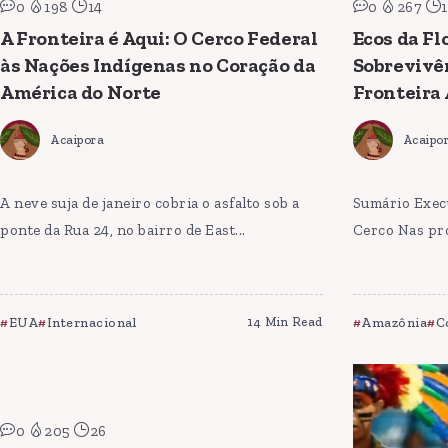
0
198
14
0
267
1
A Fronteira é Aqui: O Cerco Federal
Ecos da Fl
às Nações Indígenas no Coração da
Sobrevivê
América do Norte
Fronteira
Acaipora
Acaipo
A neve suja de janeiro cobria o asfalto sob a
Sumário Execu
ponte da Rua 24, no bairro de East...
Cerco Nas pro
EUA
Internacional
14 Min Read
Amazônia
C
0
205
26