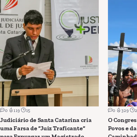
0
119
15
0
329
Judiciário de Santa Catarina cria
O Congres
uma Farsa de “Juiz Traficante”
Povos e da
para Expurgar um Magistrado
Caminhad