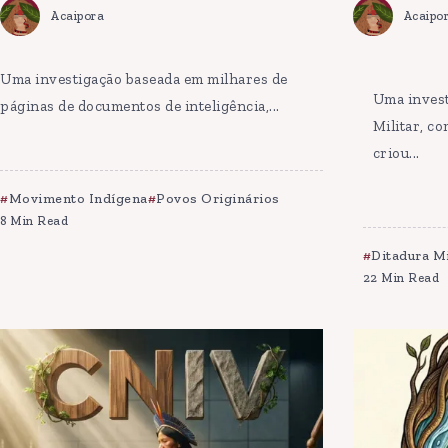
Acaipora
Acaipo
Uma investigação baseada em milhares de
Uma invest
páginas de documentos de inteligência,...
Militar, c
criou...
Movimento Indígena
Povos Originários
8 Min Read
Ditadura Mi
22 Min Read