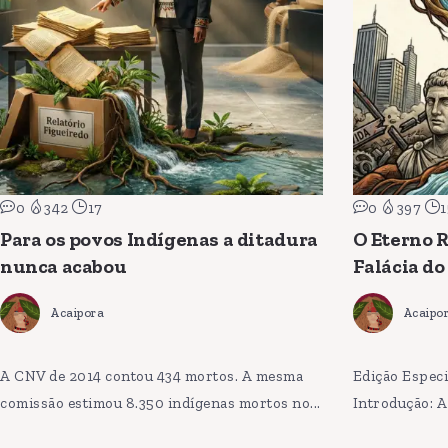
0
342
17
0
397
1
Para os povos Indígenas a ditadura
O Eterno R
nunca acabou
Falácia do
Acaipora
Acaipo
A CNV de 2014 contou 434 mortos. A mesma
Edição Especi
comissão estimou 8.350 indígenas mortos no...
Introdução: A 