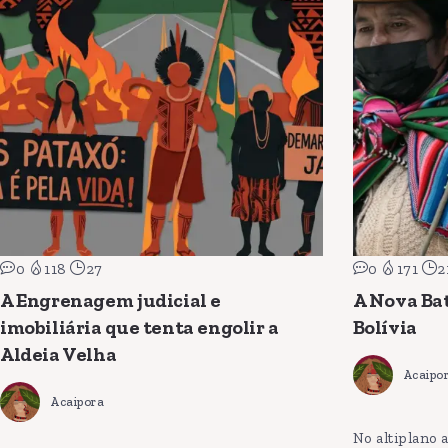
0
118
27
0
171
2
A Engrenagem judicial e
A Nova Bat
imobiliária que tenta engolir a
Bolívia
Aldeia Velha
Acaipo
Acaipora
No altiplano 