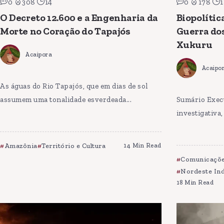
0
308
14
0
178
1
O Decreto 12.600 e a Engenharia da
Biopolític
Morte no Coração do Tapajós
Guerra dos
Xukuru
Acaipora
Acaipo
As águas do Rio Tapajós, que em dias de sol
assumem uma tonalidade esverdeada...
Sumário Exec
investigativa
Amazônia
Território e Cultura
14 Min Read
Comunicaçõe
Nordeste In
18 Min Read