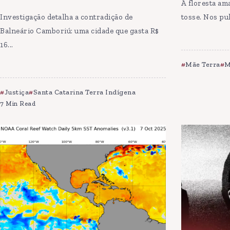
A floresta am
Investigação detalha a contradição de
tosse. Nos pu
Balneário Camboriú: uma cidade que gasta R$
16...
Mãe Terra
M
Justiça
Santa Catarina Terra Indígena
7 Min Read