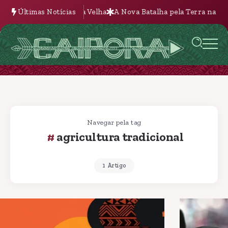
elha
Últimas Notícias
A Nova Batalha pela Terra na Bolívia
O verdadeiro rosto d
Navegar pela tag
agricultura tradicional
1 Artigo