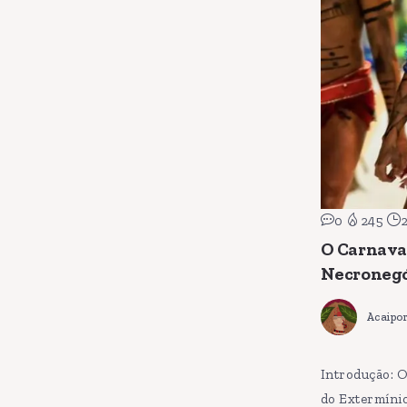
0
245
O Carnaval
Necronegó
Acaipo
Introdução: O
do Extermínio