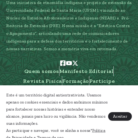
Uma iniciativa de etnomídia indígena e projeto de extensão da
Universidade Federal de Santa Maria (UFSM), vinculado ao
Núcleo de Estudos Afrobrasileiros e Indígenas (NEABI) e Pró-
Reitoria de Extensão (PRE). Nossa missão é a “Estética Contra
o Apagamento”, articulando uma rede de comunicadores
indígenas para a defesa dos territórios e o fortalecimento de
nossas narrativas. Somos a memória viva em retomada.
Quem somos
Manifesto Editorial
Revista Fisica
Formação
Participe
Este é um território digital antiextrativista. Usamos
apenas os cookies essenciais e dados anônimos mínimos
para fortalecer nossas histórias e entender nosso
Caipora Etnomídia Indígena - Gestão Araucária
Aceitar
alcance, jamais para lucro ou vigilância. Não vendemos
- RS Terra Indígena
suas informações.
Ao participar e navegar, você se alinha a nossa"
Politica
Licença Creative Commons CC BY-ND 4.0
de Privacidade
e
Termos de uso
.