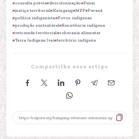
consulta prévia
descolonização
Funai
justiça territorial
Kaingang
MPF
Paraná
política indigenista
Povos indígenas
produção sustentável
Resistência indígena
retomada territorial
soberania alimentar
Terra Indígena Ivaí
território indígena
Compartilhe esse artigo