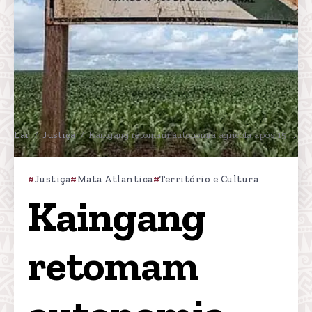
Lar
Justiça
Kaingang retomam autonomia agrícola após 15 anos de violações no Paraná
/
/
Justiça
Mata Atlantica
Território e Cultura
Kaingang 
retomam 