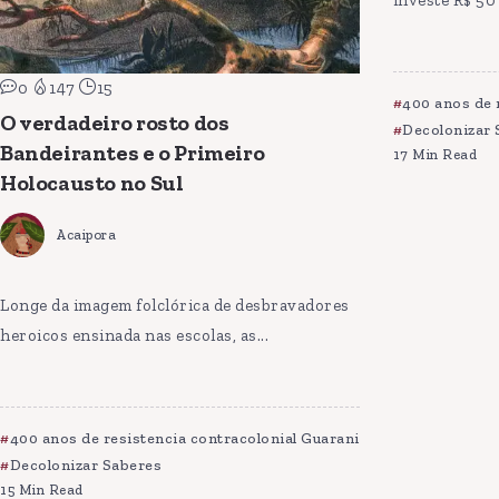
investe R$ 50 
0
147
15
400 anos de 
O verdadeiro rosto dos
Decolonizar 
Bandeirantes e o Primeiro
17 Min Read
Holocausto no Sul
Acaipora
Longe da imagem folclórica de desbravadores
heroicos ensinada nas escolas, as...
400 anos de resistencia contracolonial Guarani
Decolonizar Saberes
15 Min Read