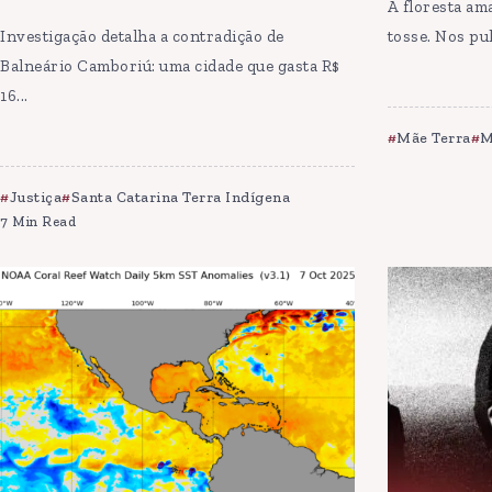
A floresta am
Investigação detalha a contradição de
tosse. Nos pu
Balneário Camboriú: uma cidade que gasta R$
16...
Mãe Terra
M
Justiça
Santa Catarina Terra Indígena
7 Min Read