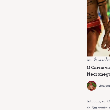
0
244
O Carnaval
Necronegó
Acaipo
Introdução: O
do Extermínio