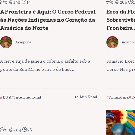
0
198
14
0
266
1
A Fronteira é Aqui: O Cerco Federal
Ecos da Fl
às Nações Indígenas no Coração da
Sobrevivê
América do Norte
Fronteira
Acaipora
Acaipo
A neve suja de janeiro cobria o asfalto sob a
Sumário Execu
ponte da Rua 24, no bairro de East...
Cerco Nas pro
EUA
Internacional
14 Min Read
Amazônia
C
0
205
26