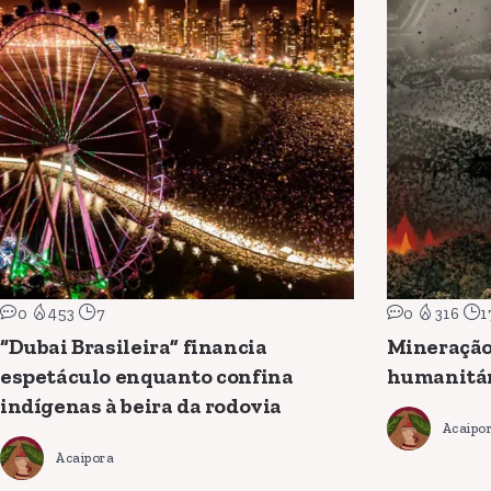
0
453
7
0
316
1
“Dubai Brasileira” financia
Mineração
espetáculo enquanto confina
humanitá
indígenas à beira da rodovia
Acaipo
Acaipora