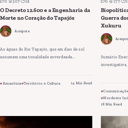
0
307
14
0
177
1
O Decreto 12.600 e a Engenharia da
Biopolític
Morte no Coração do Tapajós
Guerra dos
Xukuru
Acaipora
Acaipo
As águas do Rio Tapajós, que em dias de sol
assumem uma tonalidade esverdeada...
Sumário Exec
investigativa
Amazônia
Território e Cultura
14 Min Read
Comunicaçõe
Nordeste In
18 Min Read