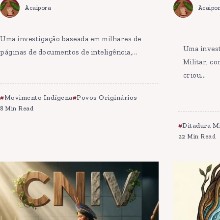
Acaipora
Acaipo
Uma investigação baseada em milhares de
Uma invest
páginas de documentos de inteligência,...
Militar, c
criou...
Movimento Indígena
Povos Originários
8 Min Read
Ditadura Mi
22 Min Read