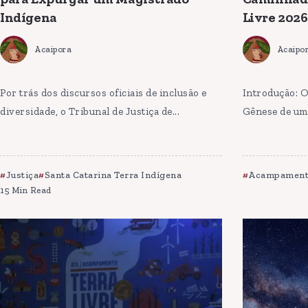
Indígena
Livre 2026
Acaipora
Acaipo
Por trás dos discursos oficiais de inclusão e
Introdução: O
diversidade, o Tribunal de Justiça de...
Gênese de uma
Justiça
Santa Catarina Terra Indígena
Acampamento
15 Min Read