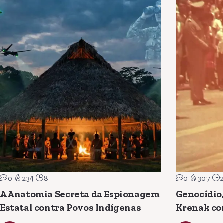
0
234
8
0
307
A Anatomia Secreta da Espionagem
Genocídio,
Estatal contra Povos Indígenas
Krenak co