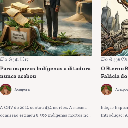
0
341
17
0
396
1
Para os povos Indígenas a ditadura
O Eterno R
nunca acabou
Falácia do
Acaipora
Acaipo
A CNV de 2014 contou 434 mortos. A mesma
Edição Especi
comissão estimou 8.350 indígenas mortos no...
Introdução: A 