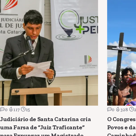
0
117
15
0
328
Judiciário de Santa Catarina cria
O Congres
uma Farsa de “Juiz Traficante”
Povos e da
para Expurgar um Magistrado
Caminhad