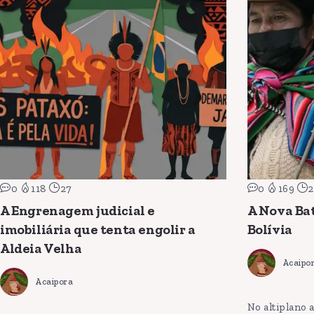
0
118
27
0
169
2
A Engrenagem judicial e
A Nova Bat
imobiliária que tenta engolir a
Bolívia
Aldeia Velha
Acaipo
Acaipora
No altiplano 