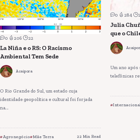
0
284
Julia Chu
que o Chil
0
206
22
La Niña e o RS: O Racismo
Acaipo
Ambiental Tem Sede
Um ano após 
Acaipora
telefônicas re
O Rio Grande do Sul, um estado cuja
identidade geopolítica e cultural foi forjada
Internaciona
na...
Agronegócio
Mãe Terra
22 Min Read