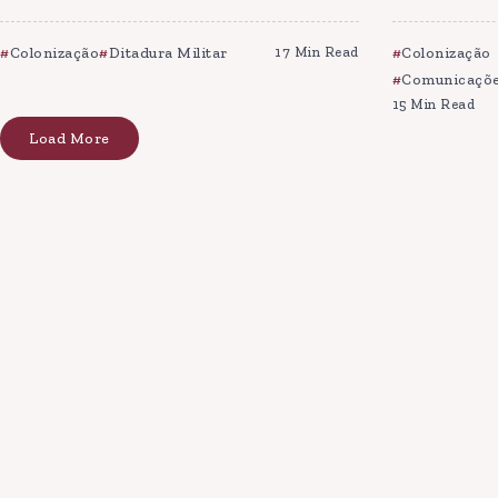
Colonização
Ditadura Militar
17 Min Read
Colonização
Comunicaçõe
15 Min Read
Load More