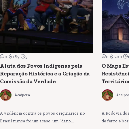
0
187
5
0
200
A luta dos Povos Indígenas pela
O Mapa Est
Reparação Histórica e a Criação da
Resistênci
Comissão da Verdade
Território
Acaipora
Acaipo
A violência contra os povos originários no
A Rodovia do
Brasil nunca foi um acaso, um “dano...
de ferro e bor