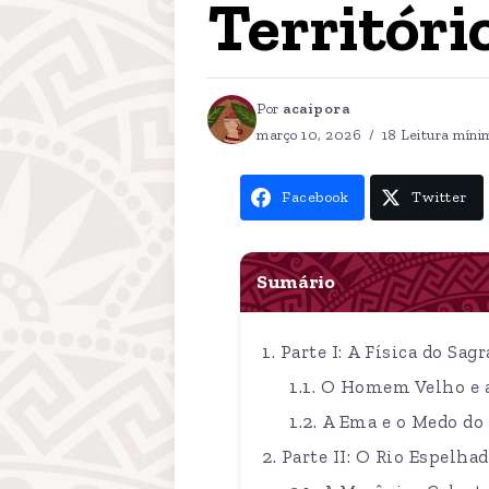
Territóri
Por
acaipora
março 10, 2026
18 Leitura míni
Facebook
Twitter
Sumário
Parte I: A Física do S
O Homem Velho e 
A Ema e o Medo do
Parte II: O Rio Espelh