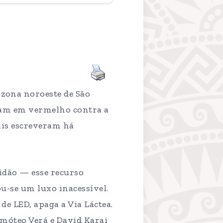
 zona noroeste de São
scam em vermelho contra a
ais escreveram há
idão — esse recurso
u-se um luxo inacessível.
de LED, apaga a Via Láctea.
imóteo Verá e David Karai