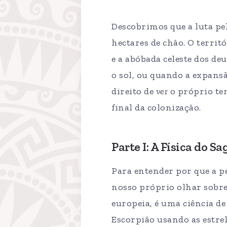
Descobrimos que a luta pel
hectares de chão. O territ
e a abóbada celeste dos d
o sol, ou quando a expansã
direito de
ver
o próprio temp
final da colonização.
Parte I: A Física do 
Para entender por que a p
nosso próprio olhar sobre
europeia, é uma ciência de
Escorpião usando as estre