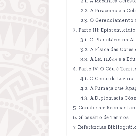
A Mecânica Celest
A Piracema e a Co
O Gerenciamento C
Parte III: Epistemicídio
O Planetário na A
A Física das Cores
A Lei 11.645 e a E
Parte IV: O Céu é Territ
O Cerco de Luz no 
A Fumaça que Apag
A Diplomacia Cós
Conclusão: Reencantan
Glossário de Termos
Referências Bibliográfi