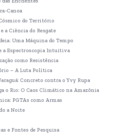
e das Enchentes
bra-Canoa
ósmico do Território
 e a Ciência do Resgate
ldeia: Uma Máquina do Tempo
 e a Espectroscopia Intuitiva
ducação como Resistência
ório – A Luta Política
Jaraguá: Concreto contra o Yvy Rupa
a o Rio: O Caos Climático na Amazônia
mica: PGTAs como Armas
do a Noite
cas e Fontes de Pesquisa