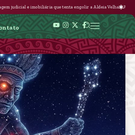
iliária que tenta engolir a Aldeia Velha
A Nova Batalha pela Ter
ontato