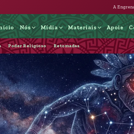
A Engrenagem judicial e imob
nício
Nós
Mídia
Materiais
Apoie
C
a
Poder Religioso
Retomadas