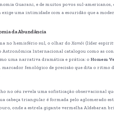
ronomia Guarani, e de muitos povos sul-americanos
a exige uma intimidade com a escuridão que a moder
omia da Abundância
a no hemisfério sul, o olhar do
Xamõi
(líder espirit
ão Astronômica Internacional catalogou como as con
mo uma narrativa dramática e prática: o
Homem Ve
marcador fenológico de precisão que dita o ritmo da
.
 no céu revela uma sofisticação observacional que
Sua cabeça triangular é formada pelo aglomerado est
Touro, onde a estrela gigante vermelha Aldebaran b