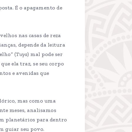
mposta. É o apagamento de
velhos nas casas de reza
ianças, depende da leitura
lho” (
Tuya
) mal pode ser
o que ela traz, se seu corpo
entos e avenidas que
clórico, mas como uma
rante meses, analisamos
m planetários para dentro
m guiar seu povo.