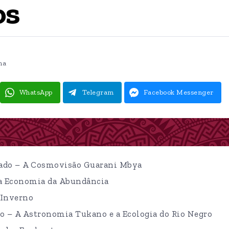
os
ma
WhatsApp
Telegram
Facebook Messenger
agrado – A Cosmovisão Guarani Mbya
a Economia da Abundância
 Inverno
ado – A Astronomia Tukano e a Ecologia do Rio Negro