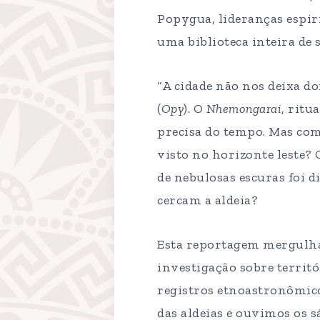
Popygua, lideranças espiri
uma biblioteca inteira de 
“A cidade não nos deixa do
(
Opy
). O
Nhemongarai
, ritu
precisa do tempo. Mas co
visto no horizonte leste?
de nebulosas escuras foi d
cercam a aldeia?
Esta reportagem mergulha
investigação sobre territó
registros etnoastronômic
das aldeias e ouvimos os 