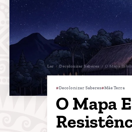
Lar
Decolonizar Saberes
O Mapa Estelar
/
/
Decolonizar Saberes
Mãe Terra
O Mapa Es
Resistênc