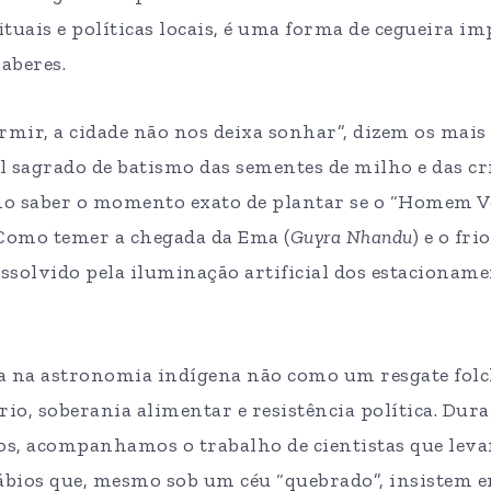
tuais e políticas locais, é uma forma de cegueira i
saberes.
rmir, a cidade não nos deixa sonhar”, dizem os mais 
al sagrado de batismo das sementes de milho e das cr
mo saber o momento exato de plantar se o “Homem Ve
 Como temer a chegada da Ema (
Guyra Nhandu
) e o fri
issolvido pela iluminação artificial dos estacionam
 na astronomia indígena não como um resgate fol
rio, soberania alimentar e resistência política. Du
os, acompanhamos o trabalho de cientistas que leva
sábios que, mesmo sob um céu “quebrado”, insistem e