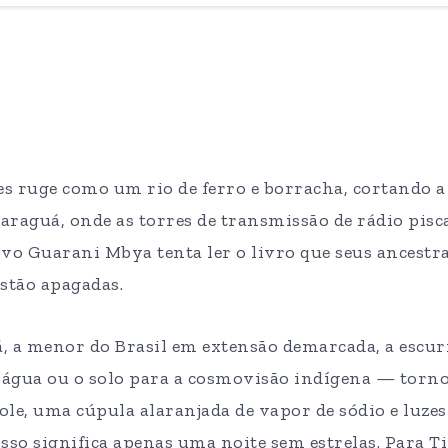
s ruge como um rio de ferro e borracha, cortando a
 Jaraguá, onde as torres de transmissão de rádio pi
ovo Guarani Mbya tenta ler o livro que seus ancestr
estão apagadas.
, a menor do Brasil em extensão demarcada, a escur
a água ou o solo para a cosmovisão indígena — torno
le, uma cúpula alaranjada de vapor de sódio e luzes 
so significa apenas uma noite sem estrelas. Para T