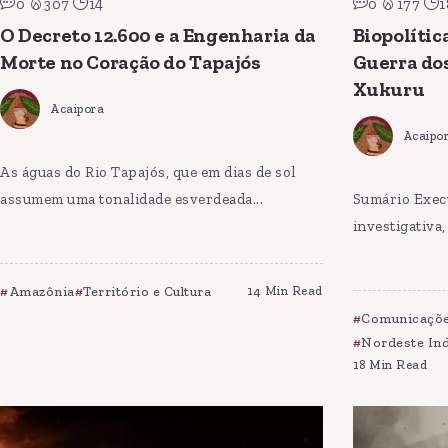
0
307
14
0
177
1
O Decreto 12.600 e a Engenharia da
Biopolític
Morte no Coração do Tapajós
Guerra dos
Xukuru
Acaipora
Acaipo
As águas do Rio Tapajós, que em dias de sol
assumem uma tonalidade esverdeada...
Sumário Exec
investigativa
Amazônia
Território e Cultura
14 Min Read
Comunicaçõe
Nordeste In
18 Min Read