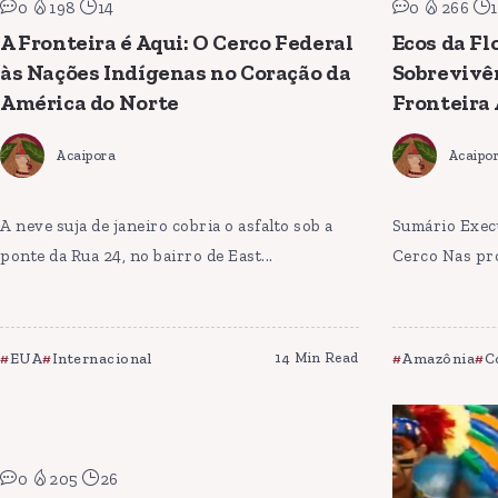
0
198
14
0
266
1
A Fronteira é Aqui: O Cerco Federal
Ecos da Fl
às Nações Indígenas no Coração da
Sobrevivê
América do Norte
Fronteira
Acaipora
Acaipo
A neve suja de janeiro cobria o asfalto sob a
Sumário Execu
ponte da Rua 24, no bairro de East...
Cerco Nas pro
EUA
Internacional
14 Min Read
Amazônia
C
0
205
26