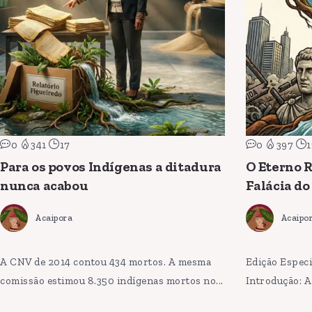
0
341
17
0
397
1
Para os povos Indígenas a ditadura
O Eterno R
nunca acabou
Falácia do
Acaipora
Acaipo
A CNV de 2014 contou 434 mortos. A mesma
Edição Especi
comissão estimou 8.350 indígenas mortos no...
Introdução: A 