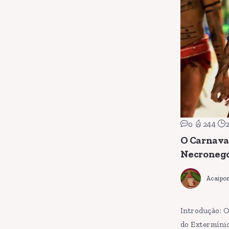
0
244
O Carnaval
Necronegó
Acaipo
Introdução: O
do Extermínio