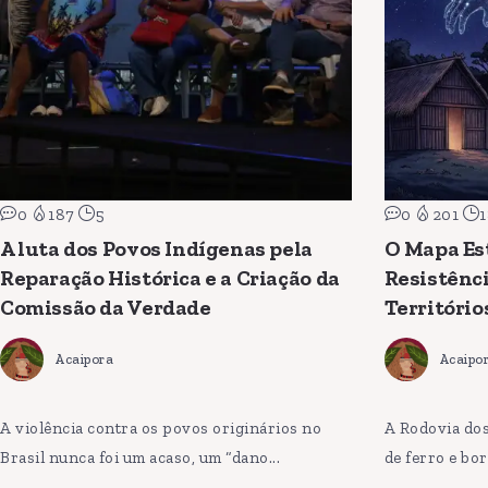
0
187
5
0
201
1
A luta dos Povos Indígenas pela
O Mapa Est
Reparação Histórica e a Criação da
Resistênci
Comissão da Verdade
Território
Acaipora
Acaipo
A violência contra os povos originários no
A Rodovia do
Brasil nunca foi um acaso, um “dano...
de ferro e bor