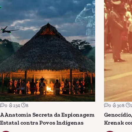
0
234
8
0
308
A Anatomia Secreta da Espionagem
Genocídio,
Estatal contra Povos Indígenas
Krenak co