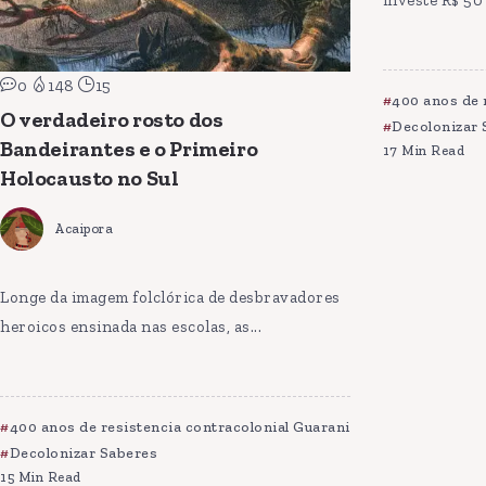
investe R$ 50 
0
148
15
400 anos de 
O verdadeiro rosto dos
Decolonizar 
Bandeirantes e o Primeiro
17 Min Read
Holocausto no Sul
Acaipora
Longe da imagem folclórica de desbravadores
heroicos ensinada nas escolas, as...
400 anos de resistencia contracolonial Guarani
Decolonizar Saberes
15 Min Read