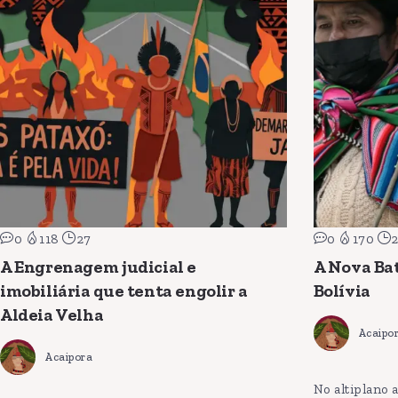
0
118
27
0
170
2
A Engrenagem judicial e
A Nova Bat
imobiliária que tenta engolir a
Bolívia
Aldeia Velha
Acaipo
Acaipora
No altiplano 