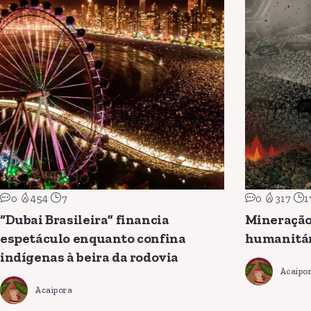
0
454
7
0
317
1
“Dubai Brasileira” financia
Mineração
espetáculo enquanto confina
humanitá
indígenas à beira da rodovia
Acaipo
Acaipora