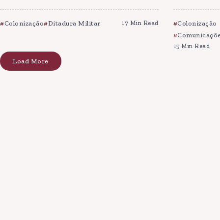
Colonização
Ditadura Militar
17 Min Read
Colonização
Comunicaçõe
15 Min Read
Load More