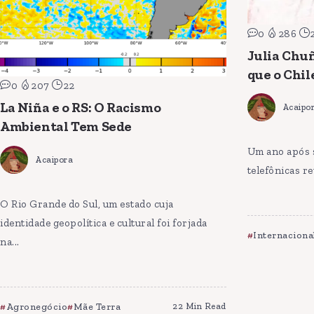
0
286
Julia Chu
que o Chil
0
207
22
La Niña e o RS: O Racismo
Acaipo
Ambiental Tem Sede
Um ano após 
Acaipora
telefônicas re
O Rio Grande do Sul, um estado cuja
identidade geopolítica e cultural foi forjada
Internaciona
na...
Agronegócio
Mãe Terra
22 Min Read