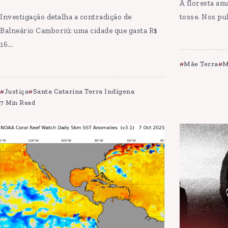
A floresta am
Investigação detalha a contradição de
tosse. Nos pu
Balneário Camboriú: uma cidade que gasta R$
16...
Mãe Terra
M
Justiça
Santa Catarina Terra Indígena
7 Min Read