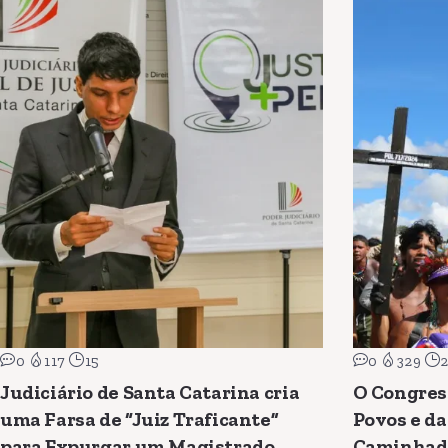
0
117
15
0
329
Judiciário de Santa Catarina cria
O Congres
uma Farsa de “Juiz Traficante”
Povos e da
para Expurgar um Magistrado
Caminhad