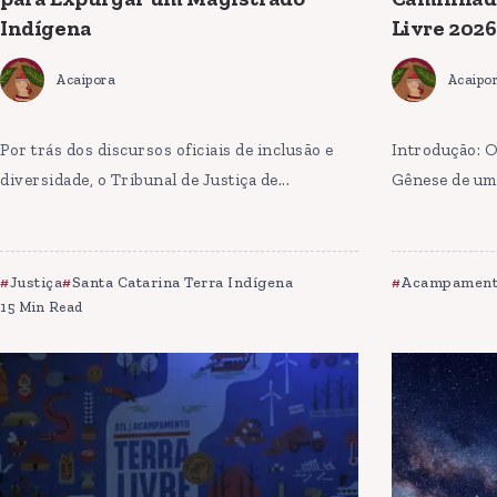
Indígena
Livre 2026
Acaipora
Acaipo
Por trás dos discursos oficiais de inclusão e
Introdução: O
diversidade, o Tribunal de Justiça de...
Gênese de uma
Justiça
Santa Catarina Terra Indígena
Acampamento
15 Min Read