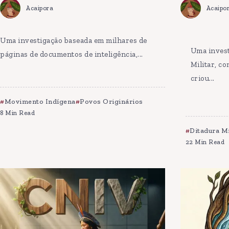
Acaipora
Acaipo
Uma investigação baseada em milhares de
Uma invest
páginas de documentos de inteligência,...
Militar, c
criou...
Movimento Indígena
Povos Originários
8 Min Read
Ditadura Mi
22 Min Read