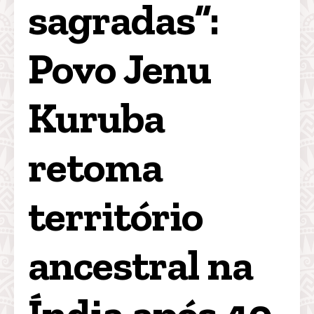
sagradas”: 
Povo Jenu 
Kuruba 
retoma 
território 
ancestral na 
Índia após 40 