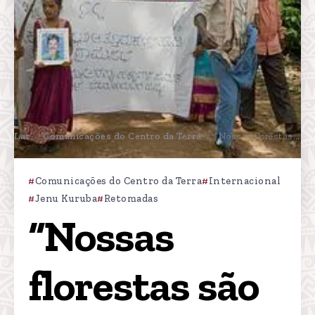
Lar
Comunicações do Centro da Terra
“Nossas florestas são sagradas”: Povo Jenu Kuruba retoma território ancestral na Índia após 40 anos de expulsão
/
/
Comunicações do Centro da Terra
Internacional
Jenu Kuruba
Retomadas
“Nossas 
florestas são 