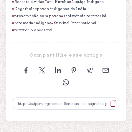
floresta é vida
Jenu Kuruba
Justiça Indígena
Nagarhole
povos indígenas da Índia
preservação com povos
resistência territorial
retomada indígena
Survival International
território ancestral
Compartilhe esse artigo