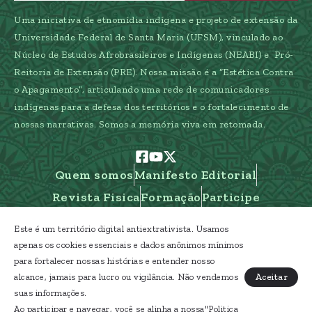
Uma iniciativa de etnomídia indígena e projeto de extensão da
Universidade Federal de Santa Maria (UFSM), vinculado ao
Núcleo de Estudos Afrobrasileiros e Indígenas (NEABI) e Pró-
Reitoria de Extensão (PRE). Nossa missão é a “Estética Contra
o Apagamento”, articulando uma rede de comunicadores
indígenas para a defesa dos territórios e o fortalecimento de
nossas narrativas. Somos a memória viva em retomada.
Quem somos
Manifesto Editorial
Revista Fisica
Formação
Participe
Este é um território digital antiextrativista. Usamos
apenas os cookies essenciais e dados anônimos mínimos
para fortalecer nossas histórias e entender nosso
Caipora Etnomídia Indígena - Gestão Araucária
Aceitar
alcance, jamais para lucro ou vigilância. Não vendemos
- RS Terra Indígena
suas informações.
Ao participar e navegar, você se alinha a nossa"
Politica