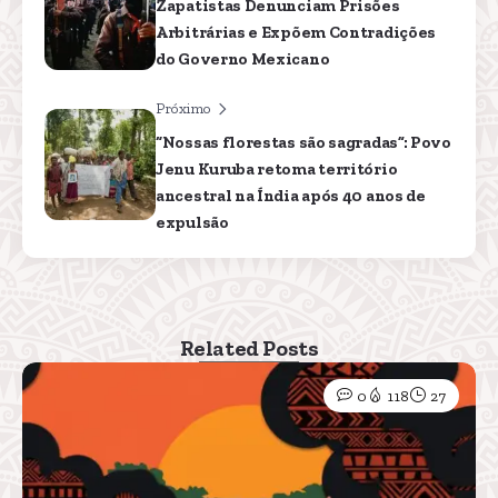
Zapatistas Denunciam Prisões
Arbitrárias e Expõem Contradições
do Governo Mexicano
Próximo
“Nossas florestas são sagradas”: Povo
Jenu Kuruba retoma território
ancestral na Índia após 40 anos de
expulsão
Related Posts
0
118
27