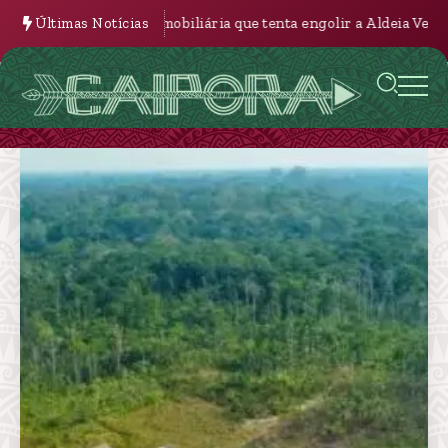
icial e imobiliária que tenta engolir a Aldeia Velha
Últimas Notícias
A Nova Bata