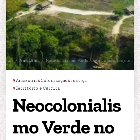
Lar
Amazônia
Neocolonialismo Verde no Amazonas: Projeto de Crédito de Carbono Ignora Comunidades e Pode Custar R$ 10 Milhões em Indenizações
/
/
Amazônia
Colonização
Justiça
Território e Cultura
Neocolonialis
mo Verde no 