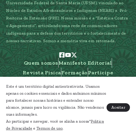
Universidade Federal de Santa Maria (UFSM), vinculado ao
Núcleo de Estudos Afrobrasileiros e Indígenas (NEABI) e Pró-
Reitoria de Extensão (PRE). Nossa missão é a “Estética Contra
o Apagamento”, articulando uma rede de comunicadores
indígenas para a defesa dos territórios e o fortalecimento de
nossas narrativas. Somos a memória viva em retomada.
Quem somos
Manifesto Editorial
Revista Fisica
Formação
Participe
Este é um território digital antiextrativista. Usamos
apenas os cookies essenciais e dados anônimos mínimos
para fortalecer nossas histórias e entender nosso
Caipora Etnomídia Indígena - Gestão Araucária
Aceitar
alcance, jamais para lucro ou vigilância. Não vendemos
- RS Terra Indígena
suas informações.
Ao participar e navegar, você se alinha a nossa"
Politica
Licença Creative Commons CC BY-ND 4.0
de Privacidade
e
Termos de uso
.