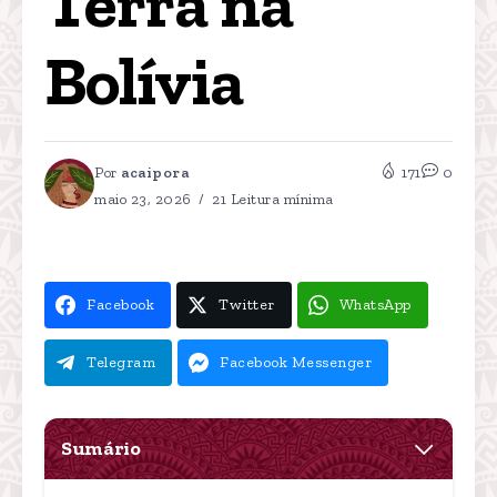
Terra na 
Bolívia
Por
acaipora
171
0
maio 23, 2026
21 Leitura mínima
Facebook
Twitter
WhatsApp
Telegram
Facebook Messenger
Sumário