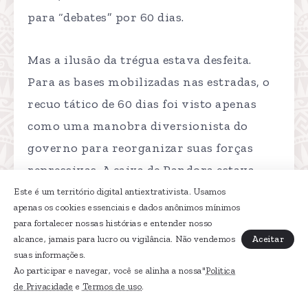
para “debates” por 60 dias.
Mas a ilusão da trégua estava desfeita.
Para as bases mobilizadas nas estradas, o
recuo tático de 60 dias foi visto apenas
como uma manobra diversionista do
governo para reorganizar suas forças
repressivas. A caixa de Pandora estava
aberta. O clamor não era mais apenas
Este é um território digital antiextrativista. Usamos
apenas os cookies essenciais e dados anônimos mínimos
sobre a gasolina ou o crédito agrícola; a
para fortalecer nossas histórias e entender nosso
exigência consolidou-se em uma só voz
Aceitar
alcance, jamais para lucro ou vigilância. Não vendemos
suas informações.
rouca que ecoa de El Alto a Potosí: a queda
Ao participar e navegar, você se alinha a nossa"
Politica
definitiva de Rodrigo Paz.
de Privacidade
e
Termos de uso
.