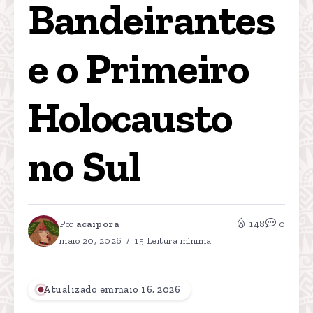
Bandeirantes 
e o Primeiro 
Holocausto 
no Sul
Por
acaipora
148
0
maio 20, 2026
15 Leitura mínima
Atualizado emmaio 16, 2026