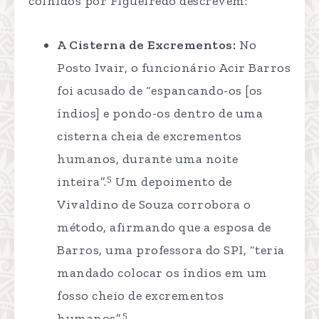
colhidos por Figueiredo descrevem:
A Cisterna de Excrementos:
No
Posto Ivair, o funcionário Acir Barros
foi acusado de “espancando-os [os
índios] e pondo-os dentro de uma
cisterna cheia de excrementos
humanos, durante uma noite
5
inteira”.
Um depoimento de
Vivaldino de Souza corrobora o
método, afirmando que a esposa de
Barros, uma professora do SPI, “teria
mandado colocar os índios em um
fosso cheio de excrementos
5
humanos”.