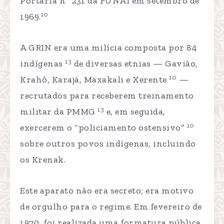
Portaria nº 231 da FUNAI em setembro de
10
1969.
A GRIN era uma milícia composta por 84
13
indígenas
de diversas etnias — Gavião,
10
Krahô, Karajá, Maxakali e Xerente
—
recrutados para receberem treinamento
13
militar da PMMG
e, em seguida,
10
exercerem o “policiamento ostensivo”
sobre outros povos indígenas, incluindo
os Krenak.
Este aparato não era secreto; era motivo
de orgulho para o regime. Em fevereiro de
1970, foi realizada uma formatura pública