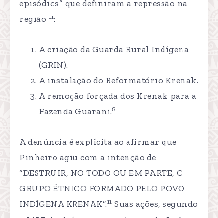
episódios” que definiram a repressão na
11
região
:
A criação da Guarda Rural Indígena
(GRIN).
A instalação do Reformatório Krenak.
A remoção forçada dos Krenak para a
8
Fazenda Guarani.
A denúncia é explícita ao afirmar que
Pinheiro agiu com a intenção de
“DESTRUIR, NO TODO OU EM PARTE, O
GRUPO ÉTNICO FORMADO PELO POVO
11
INDÍGENA KRENAK”.
Suas ações, segundo