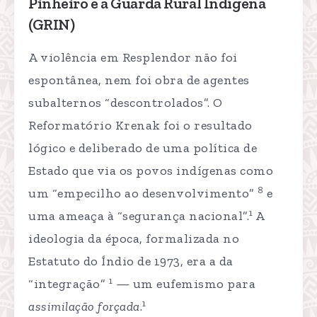
Pinheiro e a Guarda Rural Indígena
(GRIN)
A violência em Resplendor não foi
espontânea, nem foi obra de agentes
subalternos “descontrolados”. O
Reformatório Krenak foi o resultado
lógico e deliberado de uma política de
Estado que via os povos indígenas como
8
um “empecilho ao desenvolvimento”
e
1
uma ameaça à “segurança nacional”.
A
ideologia da época, formalizada no
Estatuto do Índio de 1973, era a da
1
“integração”
— um eufemismo para
1
assimilação forçada
.