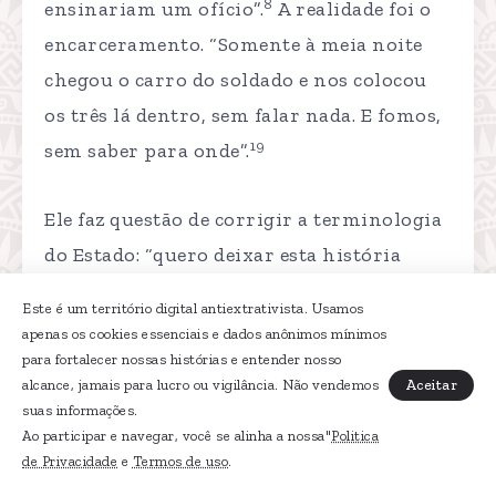
8
ensinariam um ofício”.
A realidade foi o
encarceramento. “Somente à meia noite
chegou o carro do soldado e nos colocou
os três lá dentro, sem falar nada. E fomos,
19
sem saber para onde”.
Ele faz questão de corrigir a terminologia
do Estado: “quero deixar esta história
viva. Não é lenda. Eu sou prisioneiro do
Este é um território digital antiextrativista. Usamos
19
Krenak”.
Ele enfatiza que sobreviveu a
apenas os cookies essenciais e dados anônimos mínimos
um “presídio”, com “práticas desumanas”,
para fortalecer nossas histórias e entender nosso
Aceitar
alcance, jamais para lucro ou vigilância. Não vendemos
e que o local “nunca fora uma forma de
suas informações.
19
‘reformatório'”.
Ao participar e navegar, você se alinha a nossa"
Politica
de Privacidade
e
Termos de uso
.