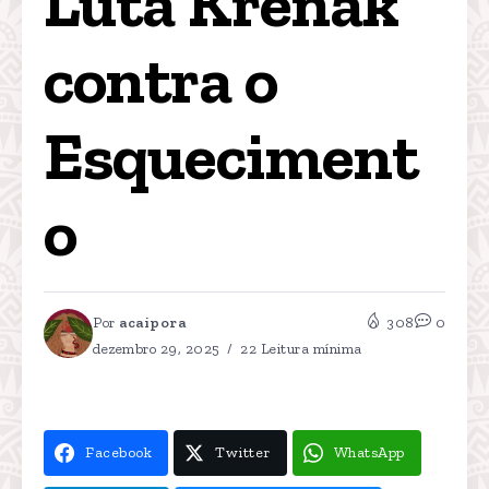
Luta Krenak 
contra o 
Esqueciment
o
Por
acaipora
308
0
dezembro 29, 2025
22 Leitura mínima
Facebook
Twitter
WhatsApp