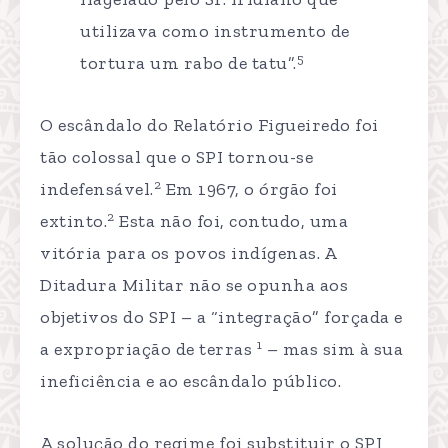
utilizava como instrumento de
5
tortura um rabo de tatu”.
O escândalo do Relatório Figueiredo foi
tão colossal que o SPI tornou-se
2
indefensável.
Em 1967, o órgão foi
2
extinto.
Esta não foi, contudo, uma
vitória para os povos indígenas. A
Ditadura Militar não se opunha aos
objetivos do SPI – a “integração” forçada e
1
a expropriação de terras
– mas sim à sua
ineficiência e ao escândalo público.
A solução do regime foi substituir o SPI