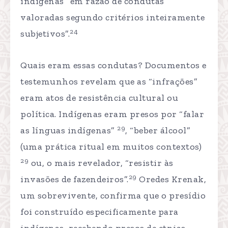
indígenas “em razão de condutas
valoradas segundo critérios inteiramente
24
subjetivos”.
Quais eram essas condutas? Documentos e
testemunhos revelam que as “infrações”
eram atos de resistência cultural ou
política. Indígenas eram presos por “falar
29
as línguas indígenas”
, “beber álcool”
(uma prática ritual em muitos contextos)
29
ou, o mais revelador, “resistir às
29
invasões de fazendeiros”.
Oredes Krenak,
um sobrevivente, confirma que o presídio
foi construído especificamente para
indígenas, recebendo presos de etnias