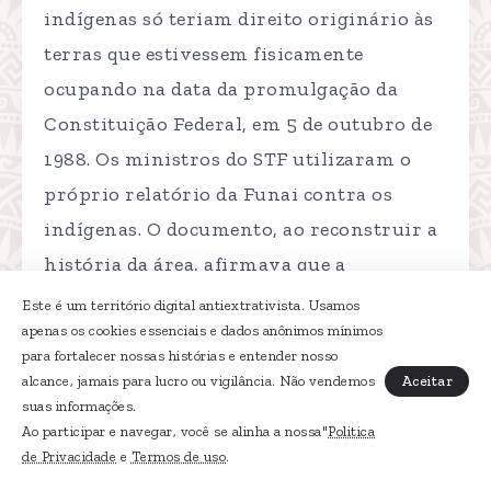
indígenas só teriam direito originário às
terras que estivessem fisicamente
ocupando na data da promulgação da
Constituição Federal, em 5 de outubro de
1988. Os ministros do STF utilizaram o
próprio relatório da Funai contra os
indígenas. O documento, ao reconstruir a
história da área, afirmava que a
comunidade havia sido expulsa de seu
Este é um território digital antiextrativista. Usamos
46
território a partir da década de 1940.
apenas os cookies essenciais e dados anônimos mínimos
para fortalecer nossas histórias e entender nosso
Com base nisso, a Corte concluiu que,
Aceitar
alcance, jamais para lucro ou vigilância. Não vendemos
como os Guarani-Kaiowá não estavam na
suas informações.
Ao participar e navegar, você se alinha a nossa"
Politica
posse da terra em 1988, eles não tinham
de Privacidade
e
Termos de uso
.
direito a ela.