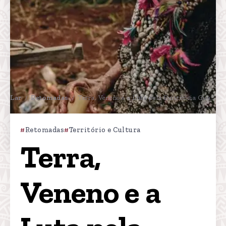
Lar
Retomadas
Terra, Veneno e a Luta pela Existência Guarani e Kaiowá
/
/
Retomadas
Território e Cultura
Terra, 
Veneno e a 