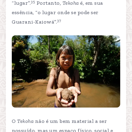
35
“lugar”.
Portanto,
Tekoha
é, em sua
essência, “o lugar onde se pode ser
37
Guarani-Kaiowá”.
O
Tekoha
não é um bem material a ser
possuído, mas um espaço físico, social e